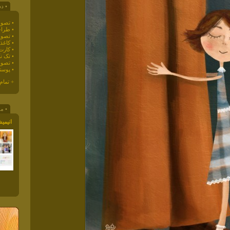
• دس
• تصوی
• طراح
• تصوی
• کاغذ دیو
• کارت
• تک ن
• تصوی
• پوست
+ تمام
• مق
انیمی