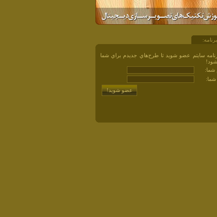
رنامه:
نامه سايتم عضو شويد تا طرح‌هاي جديدم براي شما
شود!
م شما:
شما: