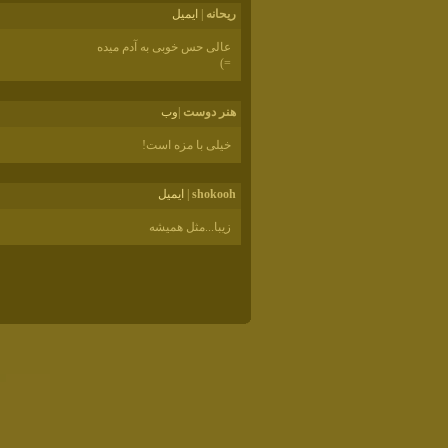
ریحانه
|
ايميل
عالی حس خوبی به آدم میده
=)
هنر دوست
|
وب
خیلی با مزه است!
shokooh
|
ايميل
زیبا...مثل همیشه