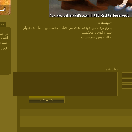
• توضيحات:
• خب
پدرم توی ذهن کودکی های من خیلی عجیب بود. مثل یک دیوار
بلند و قوی و محکم...
در خبر
و البته هنوز هم هست...
ايميل 
نــــا
ايميل 
نظر شما: