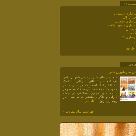
ته‌بندی:
رسازی داستانی
ی کاراکتر
رسازی تبلیغاتی
اری (Wallpaper)
 پستال
گاره
رسازی کتاب
ر
 طرح‌ها
الات:
شن طنز شیرین دنس
انیمیشن طنز شیرین دنس شیرین دنس
یک انیمیشن تبلیغاتی سریالی با تکنیک
CUT_ OUT است که در حال حاضر
حدود هشت قسمت آن ساخته شده و در
شبکه های مجازی مختلفی از جمله
آپارات و تلگرام منتشر شده است. در
روند این پروژه...
(ادامه)
فهرست تمام مقالات »