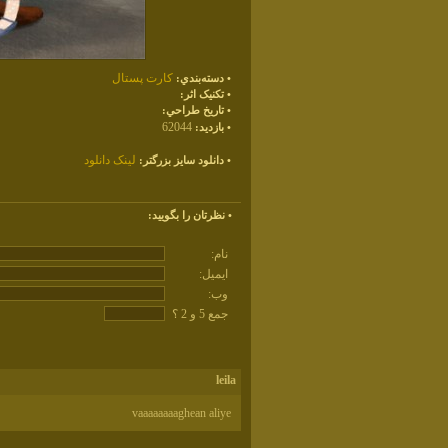
کارت پستال
• دسته‌بندي:
• تکنيک اثر:
• تاريخ طراحي:
62044
• بازديد:
لينک دانلود
• دانلود سايز بزرگتر:
• نظرتان را بگوييد:
نام:
ايميل:
وب:
جمع 5 و 2 ؟
leila
vaaaaaaaaghean aliye