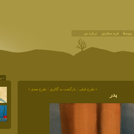
پیوندها
فرم سفارش
درباره من
• پر
« طرح قبلی
بازگشت به گالري
طرح بعدی »
پدر