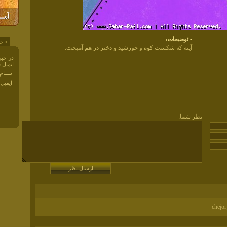
• توضيحات:
• خب
آینه که شکست کوه و خورشید و دختر در هم آمیخت.
در خبر
ايميل 
نــــا
ايميل 
نظر شما:
chejor