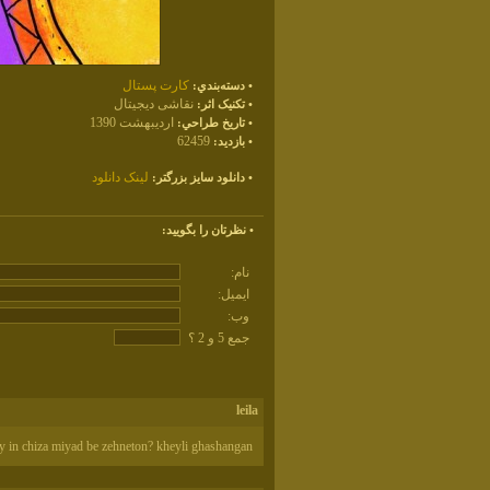
کارت پستال
• دسته‌بندي:
نقاشی دیجیتال
• تکنيک اثر:
اردیبهشت 1390
• تاريخ طراحي:
62459
• بازديد:
لينک دانلود
• دانلود سايز بزرگتر:
• نظرتان را بگوييد:
نام:
ايميل:
وب:
جمع 5 و 2 ؟
leila
y in chiza miyad be zehneton? kheyli ghashangan