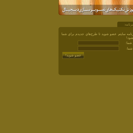
رنامه:
نامه سايتم عضو شويد تا طرح‌هاي جديدم براي شما
شود!
م شما:
شما: