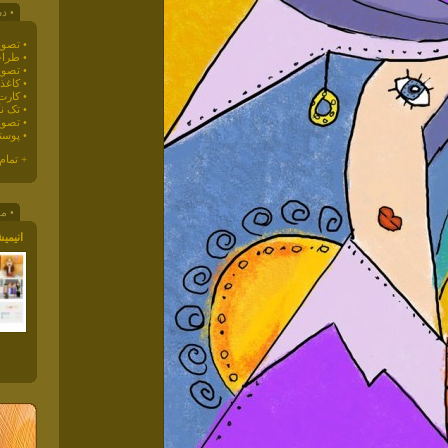
• دس
• تصوی
• طراح
• تصوی
• کاغذ دیو
• کارت
• تک ن
• تصوی
• پوست
+ تمام
• مق
انیمی