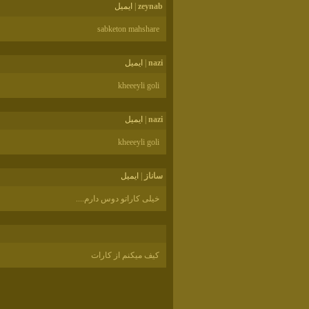
zeynab
|
ايميل
sabketon mahshare
nazi
|
ايميل
kheeeyli goli
nazi
|
ايميل
kheeeyli goli
ساناز
|
ايميل
خیلی کاراتو دوس دارم....
کیف میکنم از کارات