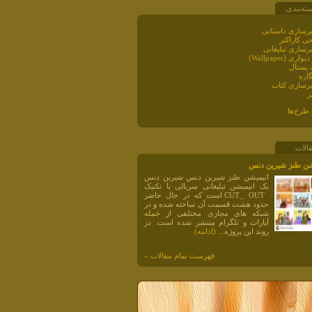
ته‌بندی:
رسازی داستانی
ی کاراکتر
رسازی تبلیغاتی
اری (Wallpaper)
 پستال
گاره
رسازی کتاب
ر
 طرح‌ها
الات:
شن طنز شیرین دنس
انیمیشن طنز شیرین دنس شیرین دنس
یک انیمیشن تبلیغاتی سریالی با تکنیک
CUT_ OUT است که در حال حاضر
حدود هشت قسمت آن ساخته شده و در
شبکه های مجازی مختلفی از جمله
آپارات و تلگرام منتشر شده است. در
روند این پروژه...
(ادامه)
فهرست تمام مقالات »