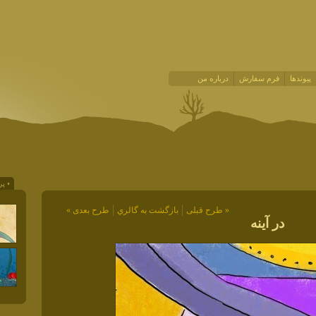
پیوندها
فرم سفارش
درباره من
• پر
« طرح قبلی
بازگشت به گالري
طرح بعدی »
در آینه